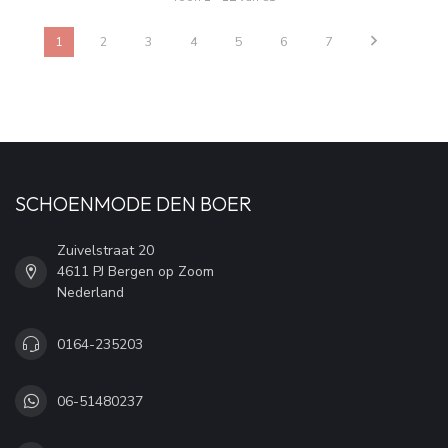
1
2
3
4
5
6
7
SCHOENMODE DEN BOER
Zuivelstraat 20
4611 PJ Bergen op Zoom
Nederland
0164-235203
06-51480237