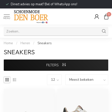
Direct advies op maat? Bel of WhatsApp ons!
0
MENU
Home
/
Heren
/
Sneakers
SNEAKERS
FILTERS