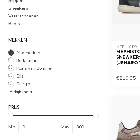
Slippers
Sneakers
Veterschoenen
Boots
MERKEN
MEPHISTO
MEPHISTO 
Alle merken
SNEAKERS
Berkelmans
(JENARO 
Floris van Bommel
Gijs
€219,95
Giorgio
Bekijk meer
PRIJS
Min
Max