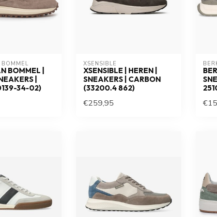
N BOMMEL
XSENSIBLE
BER
AN BOMMEL |
XSENSIBLE | HEREN |
BER
SNEAKERS |
SNEAKERS | CARBON
SNE
0139-34-02)
(33200.4 862)
251
€259,95
€15