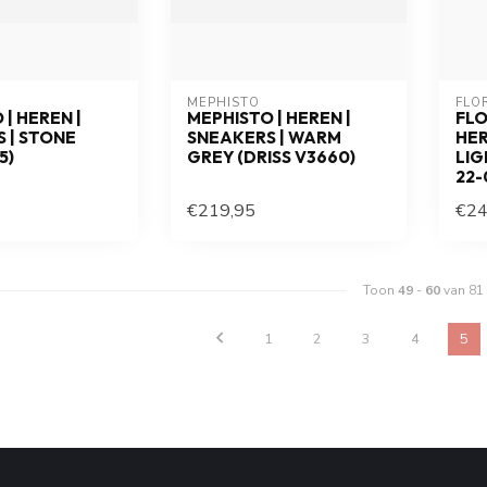
MEPHISTO
FLO
| HEREN |
MEPHISTO | HEREN |
FLO
 | STONE
SNEAKERS | WARM
HER
5)
GREY (DRISS V3660)
LIG
22-
€219,95
€24
Toon
49
-
60
van 81
1
2
3
4
5