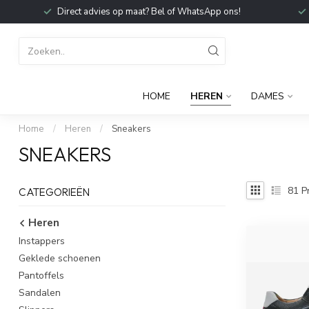
Direct advies op maat? Bel of WhatsApp ons!
HOME
HEREN
DAMES
Home
/
Heren
/
Sneakers
SNEAKERS
81
P
CATEGORIEËN
Heren
Instappers
Geklede schoenen
Pantoffels
Sandalen