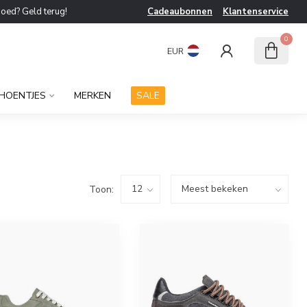
goed? Geld terug!
Cadeaubonnen
Klantenservice
0
EUR
HOENTJES
MERKEN
SALE
Toon: