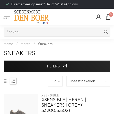
Direct advies op maat? Bel of WhatsApp ons!
0
MENU
Home
/
Heren
/
Sneakers
SNEAKERS
FILTERS
XSENSIBLE
XSENSIBLE | HEREN |
SNEAKERS | GREY (
33200.5.802)