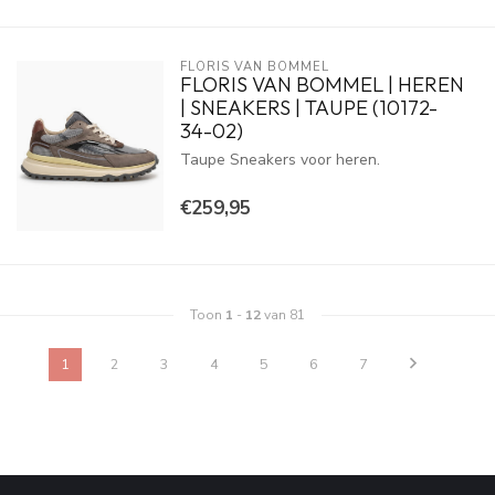
FLORIS VAN BOMMEL
FLORIS VAN BOMMEL | HEREN
| SNEAKERS | TAUPE (10172-
34-02)
Taupe Sneakers voor heren.
€259,95
Toon
1
-
12
van 81
1
2
3
4
5
6
7