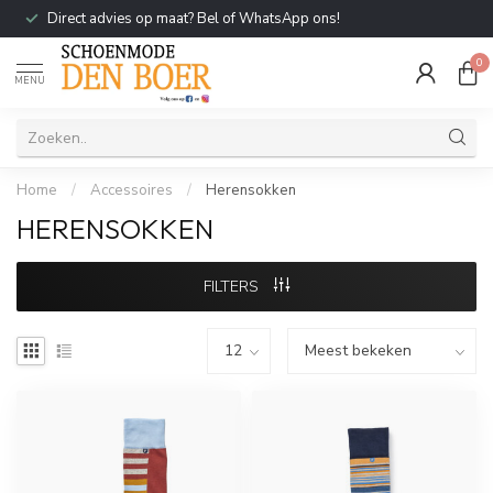
Direct advies op maat? Bel of WhatsApp ons!
0
MENU
Home
/
Accessoires
/
Herensokken
HERENSOKKEN
FILTERS