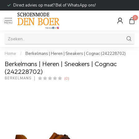
Direct advies op maat? Bel of WhatsApp ons!
0
MENU
Home
/
Berkelmans | Heren | Sneakers | Cognac (242228702)
Berkelmans | Heren | Sneakers | Cognac
(242228702)
(0)
BERKELMANS