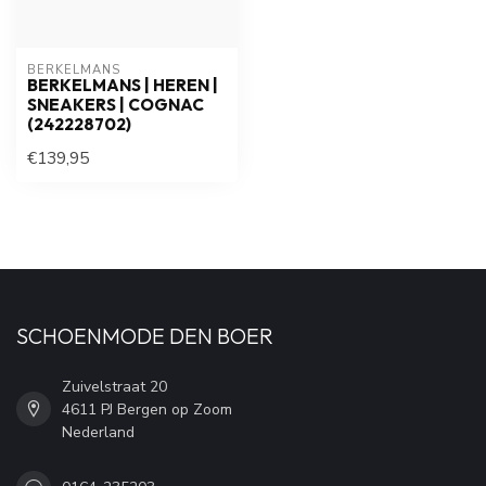
BERKELMANS
BERKELMANS | HEREN |
SNEAKERS | COGNAC
(242228702)
€139,95
SCHOENMODE DEN BOER
Zuivelstraat 20
4611 PJ Bergen op Zoom
Nederland