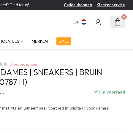
goed? Geld terug!
Cadeaubonnen
Klantenservice
0
EUR
HOENTJES
MERKEN
SALE
0 beoordelingen
 DAMES | SNEAKERS | BRUIN
30787 H)
Op voorraad
 btw
 met rits en uitneembaar voetbed in wijdte H voor dames.