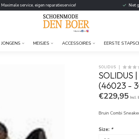
Maximale service, eigen reparatieservice!
Niet 
JONGENS
MEISJES
ACCESSOIRES
EERSTE STAPSC
SOLIDUS
SOLIDUS |
(46023 - 
€229,95
Incl.
Bruin Combi Sneaker
Size:
*