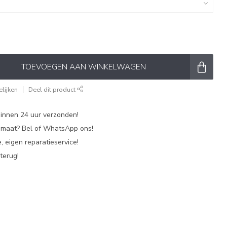
TOEVOEGEN AAN WINKELWAGEN
lijken
Deel dit product
nnen 24 uur verzonden!
p maat? Bel of WhatsApp ons!
, eigen reparatieservice!
terug!