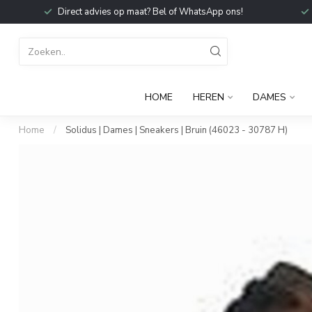
Direct advies op maat? Bel of WhatsApp ons!
HOME
HEREN
DAMES
Home
/
Solidus | Dames | Sneakers | Bruin (46023 - 30787 H)