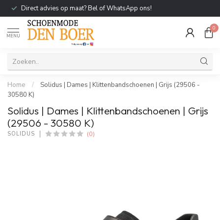
Direct advies op maat? Bel of WhatsApp ons!
0
MENU
Home
/
Solidus | Dames | Klittenbandschoenen | Grijs (29506 -
30580 K)
Solidus | Dames | Klittenbandschoenen | Grijs
(29506 - 30580 K)
(0)
SOLIDUS