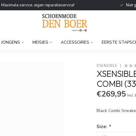
Maximale service, eigen reparatieservice!
Niet 
JONGENS
MEISJES
ACCESSOIRES
EERSTE STAPSC
XSENSIBLE
XSENSIBLE
COMBI (33
€269,95
Incl.
Black Combi Sneaker
Size:
*