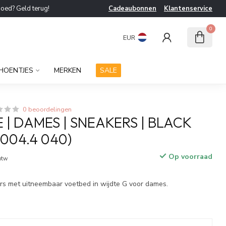
goed? Geld terug!
Cadeaubonnen
Klantenservice
0
EUR
HOENTJES
MERKEN
SALE
0 beoordelingen
 | DAMES | SNEAKERS | BLACK
004.4 040)
Op voorraad
 btw
s met uitneembaar voetbed in wijdte G voor dames.