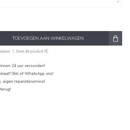
TOEVOEGEN AAN WINKELWAGEN
lijken
Deel dit product
nnen 24 uur verzonden!
p maat? Bel of WhatsApp ons!
, eigen reparatieservice!
terug!