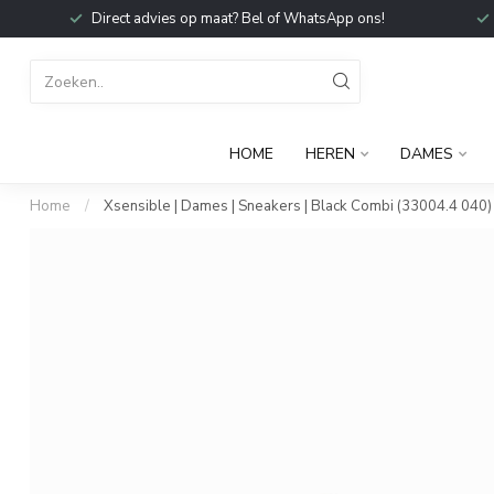
Direct advies op maat? Bel of WhatsApp ons!
HOME
HEREN
DAMES
Home
/
Xsensible | Dames | Sneakers | Black Combi (33004.4 040)