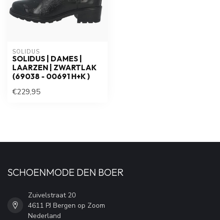
SOLIDUS
SOLIDUS | DAMES |
LAARZEN | ZWARTLAK
(69038 - 00691 H+K )
€229,95
SCHOENMODE DEN BOER
Zuivelstraat 20
4611 PJ Bergen op Zoom
Nederland