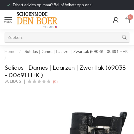
Direct advies op maat? Bel of WhatsApp ons!
0
MENU
Home
/
Solidus | Dames | Laarzen | Zwartlak (69038 - 00691 H+K
)
Solidus | Dames | Laarzen | Zwartlak (69038
- 00691 H+K )
(0)
SOLIDUS