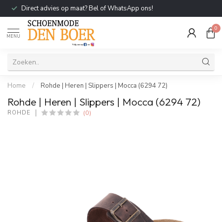
Direct advies op maat? Bel of WhatsApp ons!
0
MENU
Home
/
Rohde | Heren | Slippers | Mocca (6294 72)
Rohde | Heren | Slippers | Mocca (6294 72)
(0)
ROHDE