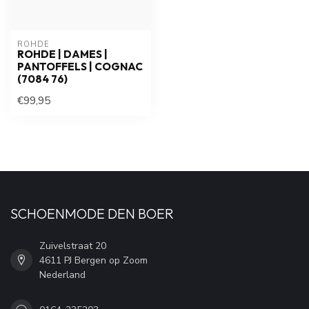
ROHDE
ROHDE | DAMES |
PANTOFFELS | COGNAC
(7084 76)
€99,95
SCHOENMODE DEN BOER
Zuivelstraat 20
4611 PJ Bergen op Zoom
Nederland