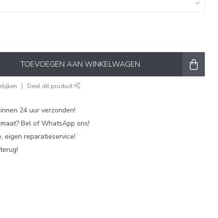
TOEVOEGEN AAN WINKELWAGEN
lijken
Deel dit product
nnen 24 uur verzonden!
p maat? Bel of WhatsApp ons!
, eigen reparatieservice!
terug!