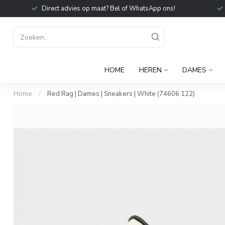
Direct advies op maat? Bel of WhatsApp ons!
HOME
HEREN
DAMES
Home
/
Red Rag | Dames | Sneakers | White (74606 122)