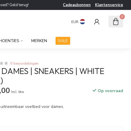
goed? Geld terug!
Cadeaubonnen
Klantenservice
0
EUR
HOENTJES
MERKEN
SALE
0 beoordelingen
 DAMES | SNEAKERS | WHITE
)
,00
Op voorraad
Incl. btw
 uitneembaar voetbed voor dames.