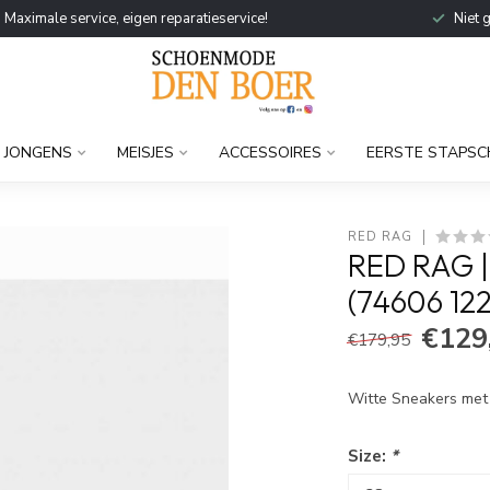
Maximale service, eigen reparatieservice!
Niet 
JONGENS
MEISJES
ACCESSOIRES
EERSTE STAPSC
RED RAG
RED RAG |
(74606 122
€129
€179,95
Witte Sneakers met
Size:
*