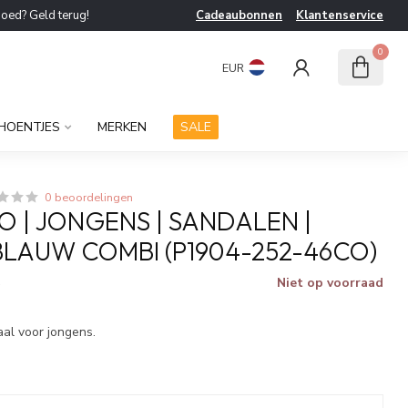
goed? Geld terug!
Cadeaubonnen
Klantenservice
0
EUR
HOENTJES
MERKEN
SALE
0 beoordelingen
O | JONGENS | SANDALEN |
LAUW COMBI (P1904-252-46CO)
Niet op voorraad
w
al voor jongens.