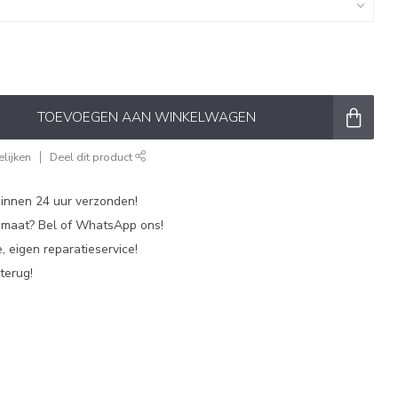
TOEVOEGEN AAN WINKELWAGEN
lijken
Deel dit product
nnen 24 uur verzonden!
p maat? Bel of WhatsApp ons!
, eigen reparatieservice!
terug!