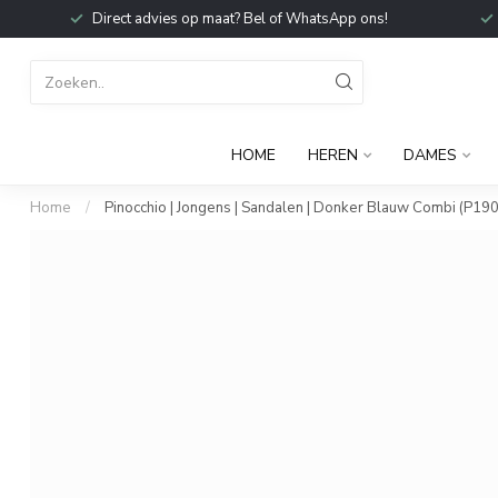
Direct advies op maat? Bel of WhatsApp ons!
HOME
HEREN
DAMES
Home
/
Pinocchio | Jongens | Sandalen | Donker Blauw Combi (P