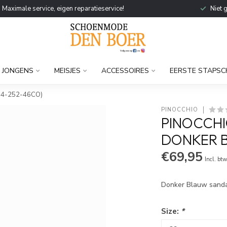
Maximale service, eigen reparatieservice!
Niet 
JONGENS
MEISJES
ACCESSOIRES
EERSTE STAPSC
1904-252-46CO)
PINOCCHIO
PINOCCHI
DONKER B
€69,95
Incl. bt
Donker Blauw sanda
Size:
*