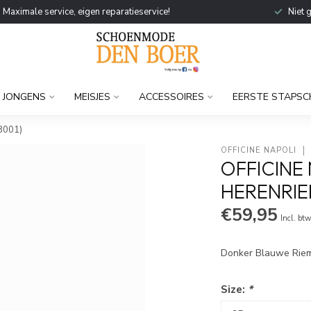
Maximale service, eigen reparatieservice!
Niet 
JONGENS
MEISJES
ACCESSOIRES
EERSTE STAPSC
 B001)
OFFICINE NAPOLI
OFFICINE 
HERENRIE
€59,95
Incl. bt
Donker Blauwe Riem
Size:
*