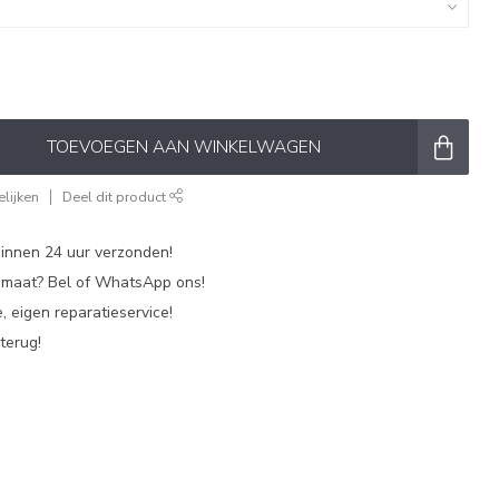
TOEVOEGEN AAN WINKELWAGEN
lijken
Deel dit product
nnen 24 uur verzonden!
p maat? Bel of WhatsApp ons!
, eigen reparatieservice!
terug!