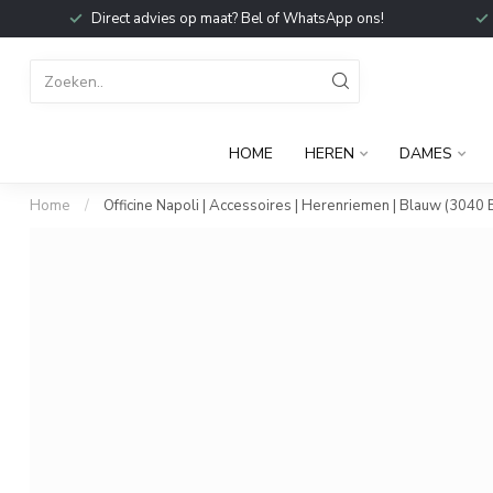
Direct advies op maat? Bel of WhatsApp ons!
HOME
HEREN
DAMES
Home
/
Officine Napoli | Accessoires | Herenriemen | Blauw (3040