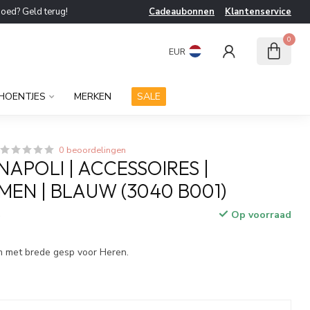
goed? Geld terug!
Cadeaubonnen
Klantenservice
0
EUR
HOENTJES
MERKEN
SALE
0 beoordelingen
NAPOLI | ACCESSOIRES |
MEN | BLAUW (3040 B001)
Op voorraad
w
 met brede gesp voor Heren.