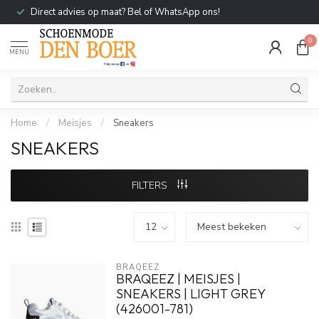
Direct advies op maat? Bel of WhatsApp ons!
0
MENU
Home
/
Meisjes
/
Sneakers
SNEAKERS
FILTERS
BRAQEEZ
BRAQEEZ | MEISJES |
SNEAKERS | LIGHT GREY
(426001-781)