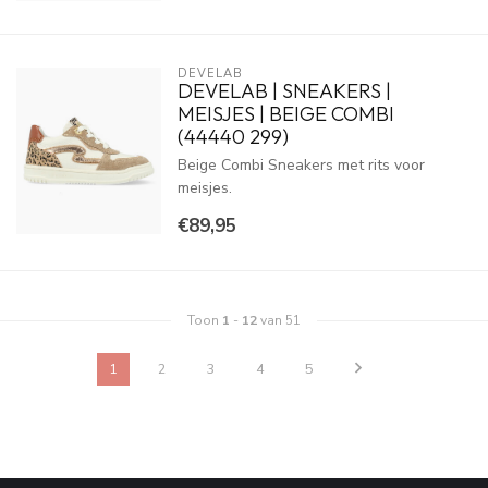
DEVELAB
DEVELAB | SNEAKERS |
MEISJES | BEIGE COMBI
(44440 299)
Beige Combi Sneakers met rits voor
meisjes.
€89,95
Toon
1
-
12
van 51
1
2
3
4
5