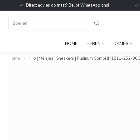
Direct advies op maat? Bel of WhatsApp ons!
HOME
HEREN
DAMES
Home
/
Hip | Meisjes | Sneakers | Platinum Combi (H1811-252-96