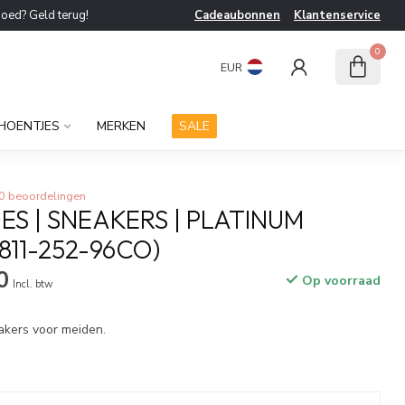
goed? Geld terug!
Cadeaubonnen
Klantenservice
0
EUR
HOENTJES
MERKEN
SALE
0 beoordelingen
SJES | SNEAKERS | PLATINUM
811-252-96CO)
0
Op voorraad
Incl. btw
akers voor meiden.