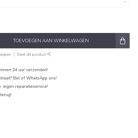
TOEVOEGEN AAN WINKELWAGEN
lijken
Deel dit product
nnen 24 uur verzonden!
p maat? Bel of WhatsApp ons!
, eigen reparatieservice!
terug!