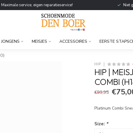
Maximale service, eigen reparatieservice!
Niet 
JONGENS
MEISJES
ACCESSOIRES
EERSTE STAPSC
CO)
HIP
HIP | MEI
COMBI (H1
€75,0
€99,95
Platinum Combi Sne
Size:
*