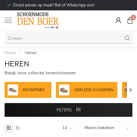
Direct advies op maat? Bel of WhatsApp ons!
0
MENU
Home
/
Heren
HEREN
Bekijk onze collectie herenschoenen
INSTAPPERS
GEKLEDE SCHOENEN
FILTERS