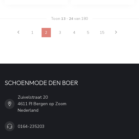
Toon
13
-
24
van 180
1
2
3
4
5
15
SCHOENMODE DEN BOER
Zuivelstraat 20
4611 PJ Bergen op Zoom
Nederland
0164-235203