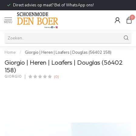
Direct advies op maat? Bel of WhatsApp ons!
0
MENU
Home
/
Giorgio | Heren | Loafers | Douglas (56402 158)
Giorgio | Heren | Loafers | Douglas (56402
158)
(0)
GIORGIO