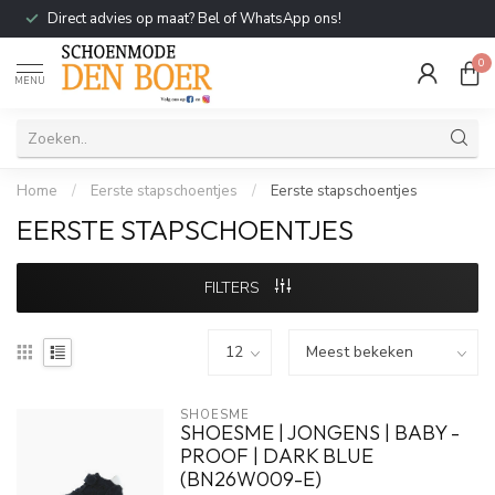
Direct advies op maat? Bel of WhatsApp ons!
0
MENU
Home
/
Eerste stapschoentjes
/
Eerste stapschoentjes
EERSTE STAPSCHOENTJES
FILTERS
SHOESME
SHOESME | JONGENS | BABY -
PROOF | DARK BLUE
(BN26W009-E)