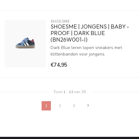
SHOESME
SHOESME | JONGENS | BABY -
PROOF | DARK BLUE
(BN26W001-I)
Dark Blue leren lopen sneakers met
klittenbanden voor jongens.
€74,95
Toon
1
-
12
van 28
1
2
3