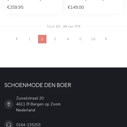
€259,95
€149,00
Toon
13
-
24
van 304
1
2
3
4
5
26
SCHOENMODE DEN BOER
Zuivelstraat 20
4611 PJ Bergen op Zoom
Nederland
0164-235203