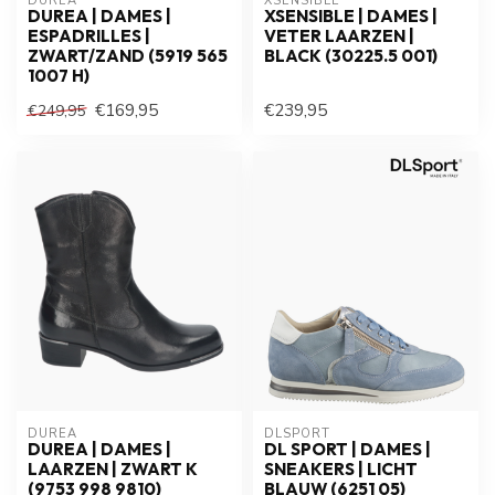
DUREA
XSENSIBLE
DUREA | DAMES |
XSENSIBLE | DAMES |
ESPADRILLES |
VETER LAARZEN |
ZWART/ZAND (5919 565
BLACK (30225.5 001)
1007 H)
€169,95
€239,95
€249,95
DUREA
DLSPORT
DUREA | DAMES |
DL SPORT | DAMES |
LAARZEN | ZWART K
SNEAKERS | LICHT
(9753 998 9810)
BLAUW (6251 05)