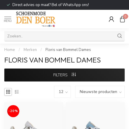
Direct advies op maat? Bel of WhatsApp ons!
0
MENU
Home
/
Merken
/
Floris van Bommel Dames
FLORIS VAN BOMMEL DAMES
FILTERS
-20%