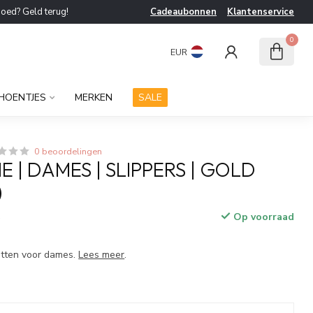
goed? Geld terug!
Cadeaubonnen
Klantenservice
0
EUR
HOENTJES
MERKEN
SALE
0 beoordelingen
 | DAMES | SLIPPERS | GOLD
)
Op voorraad
w
etten voor dames.
Lees meer
.