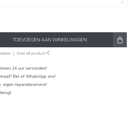
TOEVOEGEN AAN WINKELWAGEN
lijken
Deel dit product
nnen 24 uur verzonden!
p maat? Bel of WhatsApp ons!
, eigen reparatieservice!
terug!