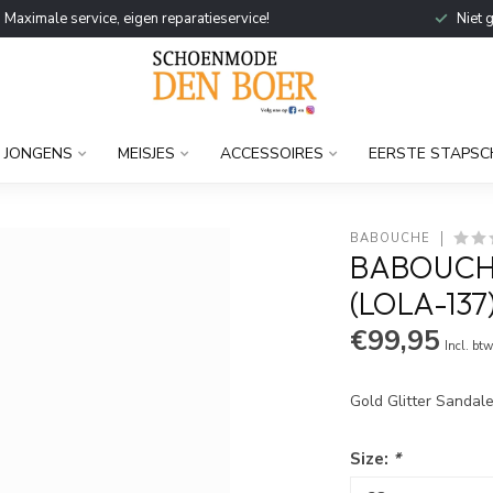
Maximale service, eigen reparatieservice!
Niet 
JONGENS
MEISJES
ACCESSOIRES
EERSTE STAPSC
BABOUCHE
BABOUCHE
(LOLA-137
€99,95
Incl. bt
Gold Glitter Sandal
Size:
*