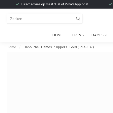
Direct advies op maat? Bel of WhatsApp ons!
HOME
HEREN
DAMES
Home
/
Babouche | Dames | Slippers | Gold (Lola-137)