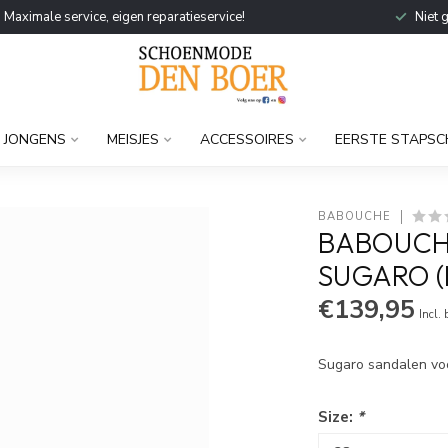
Maximale service, eigen reparatieservice!
Niet 
JONGENS
MEISJES
ACCESSOIRES
EERSTE STAPSC
BABOUCHE
BABOUCHE
SUGARO (
€139,95
Incl.
Sugaro sandalen vo
Size:
*