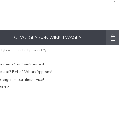
TOEVOEGEN AAN WINKELWAGEN
lijken
Deel dit product
nnen 24 uur verzonden!
p maat? Bel of WhatsApp ons!
, eigen reparatieservice!
terug!