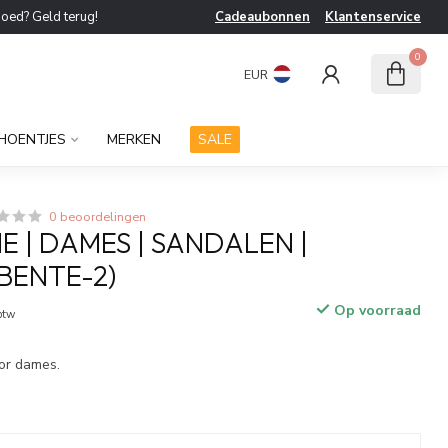
goed? Geld terug!
Cadeaubonnen
Klantenservice
0
EUR
HOENTJES
MERKEN
SALE
0 beoordelingen
 | DAMES | SANDALEN |
BENTE-2)
Op voorraad
 btw
or dames.