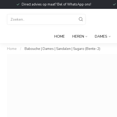
Direct advies op maat? Bel of WhatsApp ons!
HOME
HEREN
DAMES
Home
/
Babouche | Dames | Sandalen | Sugaro (Bente-2)