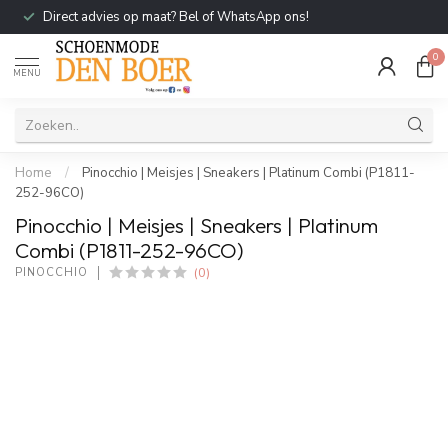
Direct advies op maat? Bel of WhatsApp ons!
0
MENU
Home
/
Pinocchio | Meisjes | Sneakers | Platinum Combi (P1811-
252-96CO)
Pinocchio | Meisjes | Sneakers | Platinum
Combi (P1811-252-96CO)
(0)
PINOCCHIO